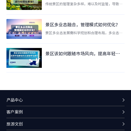
传统景区的管理复杂多样，难以及时监管，导致问
题丛生。景区综合管控平台可视化管理功能帮助景
区管理人员掌握全方位的监测，实现跨专业跨部门
的综合联动管理。整合各业务系统资源，基于视频
景区多业态融合，管理模式如何优化？
实景地图，形成实景指挥监管体系，帮助景区一屏
景区多业态发展需科学规划和合理布局，多业态双
掌握全局和细节。
中台为景区提供有力支持。系统将景区门票、餐
饮、住宿、娱乐等旅游要素商户集中在一个版面
上，满足景区统一管理需求，同时为每个商户提供
景区该如何跟随市场风向，提高年轻群体的文旅数字消费呢？
独立的产品管理和核销管理。
产品中心
客户案例
旅游文创