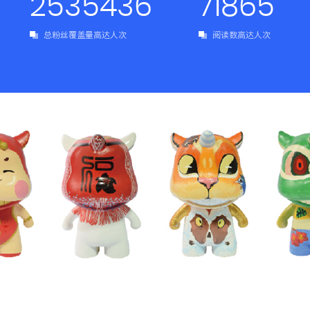
2535436
71865
总粉丝覆盖量高达人次
阅读数高达人次