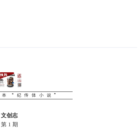
一本“纪传体小说”
文创志
第 1 期