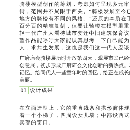
骑楼模型创作的筹划，考虑如何呈现多元审
街，范围并不局限于西关。“骑楼发展至今
地方的骑楼有不同的风格。”还原的本质在
百分百的精准复刻，但要让骑楼在模型里重
轻一代广州人看待城市变迁中旧建筑保育议
望作品能呼吁大家能认真思考一下自己能为
人，求共生发展，这也是我们这一代人应该
广府庙会骑楼展历时开放第四天，观展市民已经达
创意展，初步形成广府庙会文化创新的新热点。
记忆。给同代人一些童年时的回忆，给正在成长
美丽。
03
设计成果
在立面造型上，它的垂直线条和拱形窗体
着一个小梯子，四周设女儿墙；中部设西
卖部的窗口。