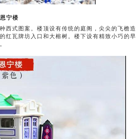
恩宁楼
种西式图案。楼顶设有传统的庭阁，尖尖的飞檐造
的红瓦牌坊入口和大榕树。楼下设有精致小巧的早
。