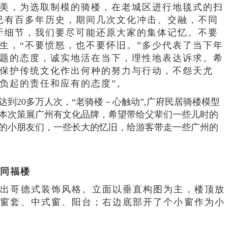
美，为选取制模的骑楼，在老城区进行地毯式的扫
已有百多年历史，期间几次文化冲击、交融，不同
于细节，我们要尽可能还原大家的集体记忆。不要
生，“不要愤怒，也不要怀旧。”多少代表了当下年
题的态度，诚实地活在当下，理性地表达诉求。希
保护传统文化作出何种的努力与行动，不怨天尤
负起的责任和应有的态度”。
到20多万人次，“老骑楼－心触动”,广府民居骑楼模型
本次策展广州有文化品牌，希望带给父辈们一些儿时的
的小朋友们，一些长大的忆旧，给游客带走一些广州的
同福楼
现出哥德式装饰风格。立面以垂直构图为主，楼顶放
式窗套、中式窗、阳台；右边底部开了个小窗作为小