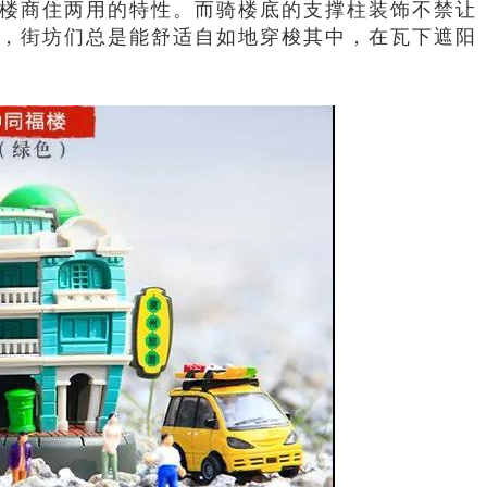
骑楼商住两用的特性。而骑楼底的支撑柱装饰不禁让
，街坊们总是能舒适自如地穿梭其中，在瓦下遮阳