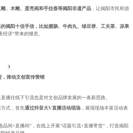
玉雕、木雕、蛋壳画和手拉壶等揭阳非遗产品
，让揭阳市民和游
来的揭阳十佳手信，比如腊肠、牛肉丸、绿豆饼、工夫茶、凉果
夜经济”带来的惬意。
3
货，推动文创宣传营销
上直播往线下引流也是对文创品牌发展的一条新思路。
播方式，首先
通过抖音大V直播活动现场
，展现现场丰富活动表
选品间+直播间”，在线上开展“话题引流+直播带货”，打造揭阳