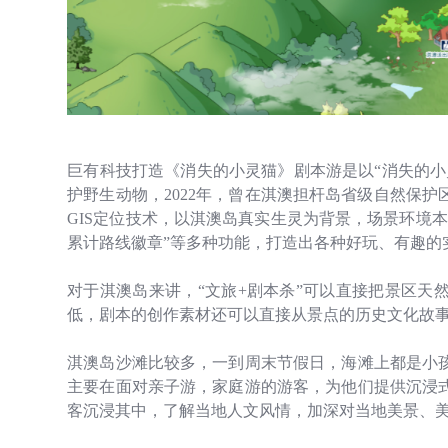
巨有科技打造《消失的小灵猫》剧本游是以“消失的小
护野生动物，
2022
年，曾在淇澳担杆岛省级自然保护
GIS
定位技术，以淇澳岛真实生灵为背景，场景环境本
累计路线徽章”等多种功能，打造出各种好玩、有趣的
对于淇澳岛来讲，“文旅
+
剧本杀”可以直接把景区天
低，剧本的创作素材还可以直接从景点的历史文化故
淇澳岛沙滩比较多，一到周末节假日，海滩上都是小
主要在面对亲子游，家庭游的游客，为他们提供沉浸
客沉浸其中，了解当地人文风情，加深对当地美景、