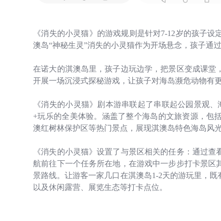
《消失的小灵猫》的游戏规则是针对
7-12
岁的孩子设
澳岛“神秘生灵”消失的小灵猫作为开场悬念，孩子通
在诺大的淇澳岛里，孩子边玩边学，把景区变成课堂
开展一场沉浸式探秘游戏，让孩子对海岛濒危动物有
《消失的小灵猫》剧本游串联起了串联起公园景观、
+
玩乐的全美体验。
涵盖了整个海岛的文旅资源，包
澳红树林保护区等热门景点，展现淇澳岛特色海岛风
《消失的小灵猫》设置了与景区相关的任务：通过查
航前往下一个任务所在地，在游戏中一步步打卡景区
景路线。让游客一家几口在淇澳岛
1-2
天的游玩里，既
以及休闲露营、展览生态等打卡点位。