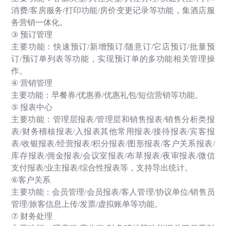
消费
/
客房服务
/
打印功能
/
房价变更记录等功能，集酒店服
务营销一体化。
③
预订管理
主要功能：快速预订
/
新增预订
/
随意订
/
它店预订
/
批量预
订
/
预订单列表等功能，实现预订单的多功能相关管理操
作。
④
营销管理
主要功能：早餐券
/
优惠券
/
优惠礼包
/
短信营销等功能。
⑤
报表中心
主要功能：管理层报表
/
管理层和销售报表
/
销售分析类报
表
/
财务稽核报表
/
入报表其他常用报表
/
接待报表
/
宾客报
表
/
收银报表
/
经营报表
/
积分报表
/
图形报表
/
客户关系报表
/
库存报表
/
佣金报表
/
会议室报表
/
布草报表
/
夜审报表
/
微信
支付报表
/
业主报表
/
综合性报表等，支持导出统计。
⑥
客户关系
主要功能：会员管理
/
会员报表
/
客人管理
/
协议单位
/
销售员
管理
/
旅客信息上传
/
发票
/
虚拟账单等功能。
⑦
财务处理