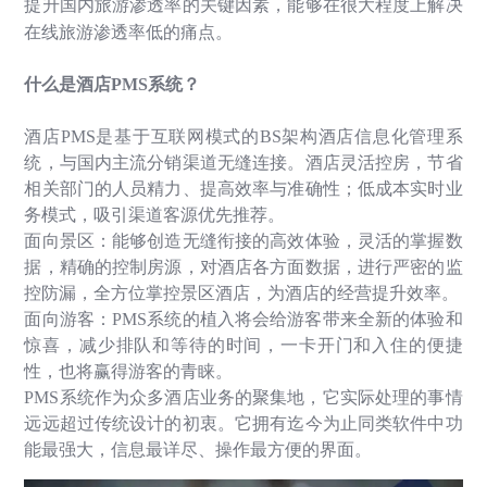
提升国内旅游渗透率的关键因素，能够在很大程度上解决
在线旅游渗透率低的痛点。
什么是酒店
PMS
系统？
酒店
PMS
是基于互联网模式的
BS
架构酒店信息化管理系
统，与国内主流分销渠道无缝连接。酒店灵活控房，节省
相关部门的人员精力、提高效率与准确性；低成本实时业
务模式，吸引渠道客源优先推荐。
面向景区：能够创造无缝衔接的高效体验，灵活的掌握数
据，精确的控制房源，对酒店各方面数据，进行严密的监
控防漏，全方位掌控景区酒店，为酒店的经营提升效率。
面向游客：
PMS
系统的植入将会给游客带来全新的体验和
惊喜，减少排队和等待的时间，一卡开门和入住的便捷
性，也将赢得游客的青睐。
PMS
系统作为众多酒店业务的聚集地，它实际处理的事情
远远超过传统设计的初衷。它拥有迄今为止同类软件中功
能最强大，信息最详尽、操作最方便的界面。