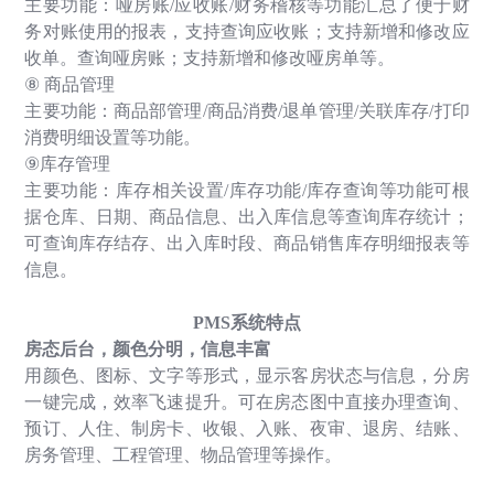
主要功能：哑房账
/
应收账
/
财务稽核等功能汇总了便于财
务对账使用的报表，支持查询应收账；支持新增和修改应
收单。查询哑房账；支持新增和修改哑房单等。
⑧
商品管理
主要功能：商品部管理
/
商品消费
/
退单管理
/
关联库存
/
打印
消费明细设置等功能。
⑨
库存管理
主要功能：库存相关设置
/
库存功能
/
库存查询等功能可根
据仓库、日期、商品信息、出入库信息等查询库存统计；
可查询库存结存、出入库时段、商品销售库存明细报表等
信息。
PMS
系统特点
房态后台，颜色分明，信息丰富
用颜色、图标、文字等形式，显示客房状态与信息，分房
一键完成，效率飞速提升。可在房态图中直接办理查询、
预订、人住、制房卡、收银、入账、夜审、退房、结账、
房务管理、工程管理、物品管理等操作。