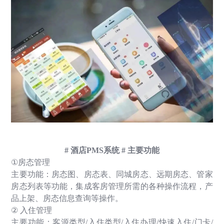
#
酒店
PMS
系统
#
主要功能
①
房态管理
主要功能：房态图、房态表、同城房态、远期房态、管家
房态列表等功能，集成客房管理所需的各种操作流程，产
品上架、房态信息查询等操作。
②
入住管理
主要功能：客源类型
/
入住类型
/
入住办理
/
快速入住
/
门卡
/