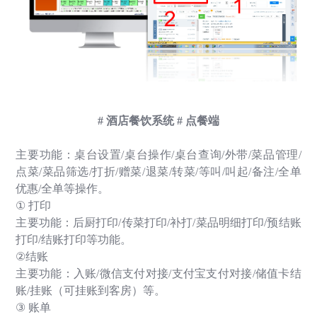
#
酒店餐饮系统
#
点餐端
主要功能：桌台设置
/
桌台操作
/
桌台查询
/
外带
/
菜品管理
/
点菜
/
菜品筛选
/
打折
/
赠菜
/
退菜
/
转菜
/
等叫
/
叫起
/
备注
/
全单
优惠
/
全单等操作。
①
打印
主要功能：后厨打印
/
传菜打印
/
补打
/
菜品明细打印
/
预结账
打印
/
结账打印等功能。
②
结账
主要功能：入账
/
微信支付对接
/
支付宝支付对接
/
储值卡结
账
/
挂账（可挂账到客房）等。
③
账单