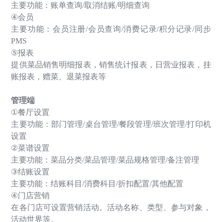
主要功能：账单查询
/
取消结账
/
明细查询
④
会员
主要功能：会员注册
/
会员查询
/
消费记录
/
积分记录
/
同步
PMS
⑤
报表
提供菜品销售明细报表，销售统计报表，日营业报表，挂
账报表，赠菜、退菜报表等
管理端
①
餐厅设置
主要功能：部门管理
/
桌台管理
/
餐段管理
/
班次管理
/
打印机
设置
②
菜谱设置
主要功能：菜品分类
/
菜品管理
/
菜品规格管理
/
备注管理
③
结账设置
主要功能：结账科目
/
消费科目
/
折扣配置
/
其他配置
④
门店营销
在各门店可设置营销活动。活动名称、类型、参与对象，
活动世界等。