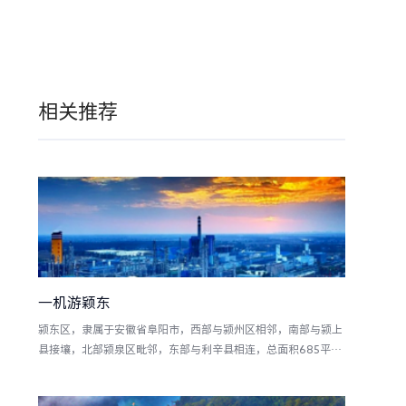
相关推荐
一机游颖东
颍东区，隶属于安徽省阜阳市，西部与颍州区相邻，南部与颍上
县接壤，北部颍泉区毗邻，东部与利辛县相连，总面积685平方
千米。下辖3个街道、8个镇、1个乡。旅游资源丰富，有千年古
刹北照寺、真武庙、七孔桥遗址、程文炳宅院、三国徐庶母亲