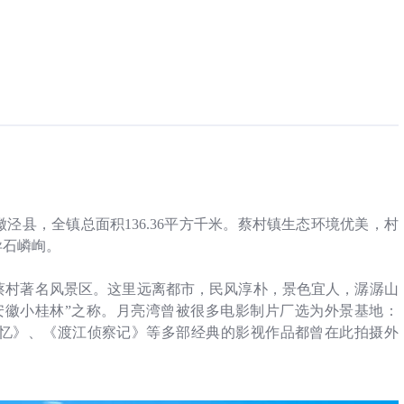
徽泾县，全镇总面积
136.36
平方千米。蔡村镇生态环境优美，村
异石嶙峋。
蔡村著名风景区。这里远离都市，民风淳朴，景色宜人，潺潺山
安徽小桂林”之称。
月亮湾曾被很多电影制片厂选为外景基地：
忆》、《渡江侦察记》等多部经典的影视作品都曾在此拍摄外