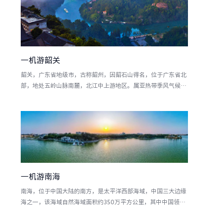
墓、童古堆、风凰台、刘伶墓、望月楼、钓鱼台、青邱城遗址、
七十二眼辘轳井、72座老连窑、上天梯、杜岗、陈古堆等
一机游韶关
韶关，广东省地级市，古称韶州，因韶石山得名，位于广东省北
部，地处五岭山脉南麓，北江中上游地区。属亚热带季风气候，
地形以山地、丘陵为主，总面积18218.06平方千米，辖3个市辖
区、4个县、1个自治县、代管2个县级市，2019年户籍人口为
337.2万人。韶关是马坝人的故乡、石峡文化的发祥地、禅宗文
化的祖庭、一代名相张九龄的故乡，是客家文化的聚集地、广府
文化的发
一机游南海
南海，位于中国大陆的南方，是太平洋西部海域，中国三大边缘
海之一，该海域自然海域面积约350万平方公里，其中中国领海
总面积约210万平方公里，为中国近海中面积最大、水最深的海