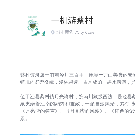
一机游蔡村
城市案例 /
City Case
蔡村镇隶属于有着泾川三百里，佳境千万曲美誉的安
镇境内群峦叠嶂，漫林碧透、古木成荫、碧水潺潺，
位于泾县蔡村镇月亮湾村，皖南川藏线西边，是泾县
泉夹杂着江南的娟秀和雅致，一派自然风光，素有“
《月亮湾的笑声》、《月亮湾的风波》、《红色的记
景。