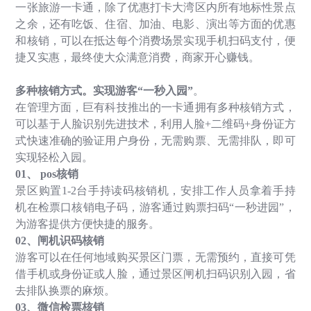
一张旅游一卡通，除了优惠打卡大湾区内所有地标性景点
之余，还有吃饭、住宿、加油、电影、演出等方面的优惠
和核销，可以在抵达每个消费场景实现手机扫码支付，便
捷又实惠，最终使大众满意消费，商家开心赚钱。
多种核销方式。实现游客
“
一秒入园
”
。
在管理方面，巨有科技推出的一卡通拥有多种核销方式，
可以基于人脸识别先进技术，利用人脸
+
二维码
+
身份证方
式快速准确的验证用户身份，无需购票、无需排队，即可
实现轻松入园。
01
、
pos
核销
景区购置
1-2
台手持读码核销机，安排工作人员拿着手持
机在检票口核销电子码，游客通过购票扫码
“
一秒进园
”
，
为游客提供方便快捷的服务。
02
、闸机识码核销
游客可以在任何地域购买景区门票，无需预约，直接可凭
借手机或身份证或人脸，通过景区闸机扫码识别入园，省
去排队换票的麻烦。
03
、微信检票核销