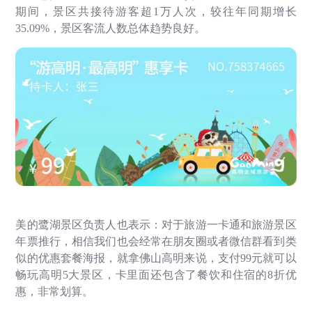
期间，景区共接待游客超
1
万人次，较往年同期增长
35.09%
，景区客流人数总体趋势良好。
美的鹭湖景区负责人也表示：对于旅游一卡通和旅游景区
年票推行，相信我们也会经常在朋友圈或者微信群看到类
似的优惠套餐海报，就拿佛山高明来说，支付
99
元就可以
畅玩高明
5
大景区，卡里面还包含了餐饮和住宿的
8
折优
惠，非常划算。