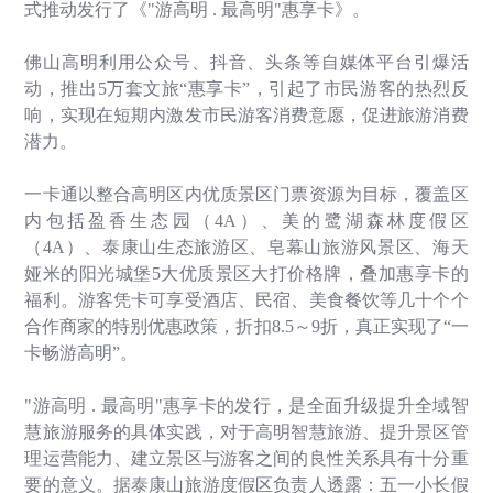
式推动发行了《
"
游高明
.
最高明
"
惠享卡》。
佛山高明利用公众号、抖音、头条等自媒体平台引爆活
动，推出
5
万套文旅
“
惠享卡
”
，引起了市民游客的热烈反
响，实现在短期内激发市民游客消费意愿，促进旅游消费
潜力。
一卡通以整合高明区内优质景区门票资源为目标，覆盖区
内包括盈香生态园（
4A
）、美的鹭湖森林度假区
（
4A
）、泰康山生态旅游区、皂幕山旅游风景区、海天
娅米的阳光城堡
5
大优质景区大打价格牌，叠加惠享卡的
福利。游客凭卡可享受酒店、民宿、美食餐饮等几十个个
合作商家的特别优惠政策，折扣
8.5
～
9
折，真正实现了
“
一
卡畅游高明
”
。
"
游高明
.
最高明
"
惠享卡的发行，是全面升级提升全域智
慧旅游服务的具体实践，对于高明智慧旅游、提升景区管
理运营能力、建立景区与游客之间的良性关系具有十分重
要的意义。据泰康山旅游度假区负责人透露：五一小长假