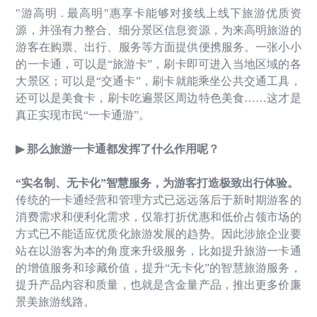
"
游高明
.
最高明
"
惠享卡能够对接线上线下旅游优质资
源，并强有力整合、细分景区信息资源，为来高明旅游的
游客在购票、出行、服务等方面提供便携服务。
一张小小
的一卡通，可以是
“
旅游卡
”
，刷卡即可进入当地区域的各
大景区；可以是
“
交通卡
”
，刷卡就能乘坐公共交通工具，
还可以是美食卡，刷卡吃遍景区周边特色美食
……
这才是
真正实现市民
“
一卡通游
”
。
▶
那么旅游一卡通都发挥了什么作用呢？
“
实名制、无卡化
”
智慧服务，为游客打造极致出行体验。
传统的一卡通经营和管理方式已远远落后于新时期游客的
消费需求和便利化需求，仅靠打折优惠和低价占领市场的
方式已不能适应优质化旅游发展的趋势。因此涉旅企业要
站在以游客为本的角度来升级服务，比如提升旅游一卡通
的增值服务和珍藏价值，提升
“
无卡化
”
的智慧旅游服务，
提升产品内容和质量，也就是含金量产品，推出更多价廉
景美旅游线路。