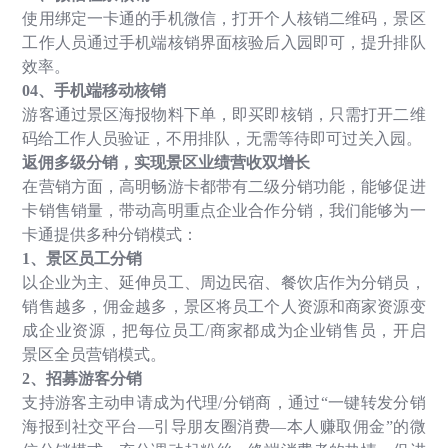
使用绑定一卡通的手机微信，打开个人核销二维码，景区
工作人员通过手机端核销界面核验后入园即可，提升排队
效率。
04
、手机端移动核销
游客通过景区海报物料下单，即买即核销，只需打开二维
码给工作人员验证，不用排队，无需等待即可过关入园。
返佣多级分销，实现景区业绩营收双增长
在营销方面，高明畅游卡都带有二级分销功能，能够促进
卡销售销量，带动高明重点企业合作分销，我们能够为一
卡通提供多种分销模式：
1
、景区员工分销
以企业为主、延伸员工、周边民宿、餐饮店作为分销员，
销售越多，佣金越多，景区将员工个人资源和商家资源变
成企业资源，把每位员工
/
商家都成为企业销售员，开启
景区全员营销模式。
2
、招募游客分销
支持游客主动申请成为代理
/
分销商，通过
“
一键转发分销
海报到社交平台
—
引导朋友圈消费
—
本人赚取佣金
”
的微