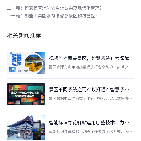
上一篇：智慧景区消防安全怎么实现现代化管理？
下一篇：哪些工具能够帮助智慧景区预防管控？
相关新闻推荐
视频监控覆盖景区，智慧系统有力保障
景区管理方利用动态数据进行安全防护，包括分派
巡视员和大量部署摄像头。智慧化升级的视频监控
功能将动态数据运用到极致，实现全覆盖监控景
区。此外，景区视频监控系统建设还利用云计算、
景区不同系统之间难以打通？智慧系统如何突破？
云存储、互联网+等信息技术，全方位覆盖景区，
景区数据中台作为数字化转型核心，实现数据信
重点布局景点...
息、产品信息和会员信息的流动，自定义报表样式
和统计周期，与对应子系统对接，保障景区经营安
全。
智能标识导览驿站运用哪些技术，为游客提供人性化服务？
智能标识导览驿站，涵盖了多项数字化系统，包括
智能导览系统、3D建筑全景、AI数字人系统、AI监