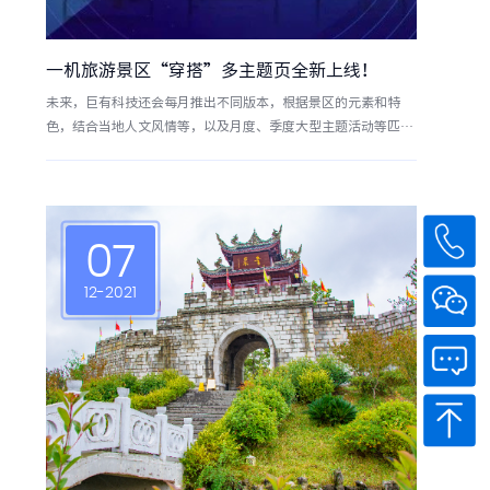
一机旅游景区“穿搭”多主题页全新上线！
未来，巨有科技还会每月推出不同版本，根据景区的元素和特
色，结合当地人文风情等，以及月度、季度大型主题活动等匹配
设计并推出多版景区首页模版UI设计。例如符合文化场馆的国潮
风、特色街区的动漫风等等，每一个页面板块的升级，都是为了
给景区带来更加精准、符合其风格、个性化的服务，实现千人千
面，主题版面随意切换！为城市为旅游景区的产品界面更简洁，
更美观，更贴心，
07
12-2021