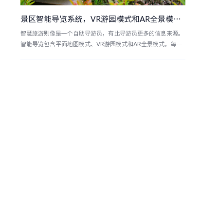
景区智能导览系统，VR游园模式和AR全景模式！
智慧旅游则像是一个自助导游员，有比导游员更多的信息来源。
智能导览包含平面地图模式、VR游园模式和AR全景模式，每个
模式呈现的内容均有各自的特点。点击平面地图中的位置可查看
位置详细，包含文字简介、轮播图、视频、真人语音、导览线路
等；通过720度触控操作在VR游园中动态观看园区全貌，在AR
全景模式中静态的浏览景点环境。