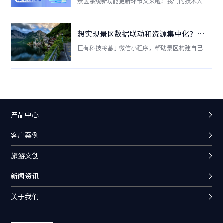
景区系统新功能更新环节又来啦！我们的技术人员
悄悄干大事啦！新增和丰富了不少系统内容，这一
次，我们动真格了，『智慧民宿pc版』 『会员卡充
值功能』『自动派发优惠券』『电商产品溯源展
想实现景区数据联动和资源集中化？就得关注景区综合管控平台！
示』，每一个都实用性强，亮点十足！现在就让我
巨有科技将基于微信小程序，帮助景区构建自己独
来带大家了解一下吧！
有的生态、数据系统，研发了智慧景区综合管控平
台。随时随地的连接政府、景区、涉旅企业，实现
景区业务管理互联网化。该平台将以“系统连
接”、“协同工作”、“移动化调度”为三个主要
目标，实现管理者与内部系统、外部游客的数据连
接。
产品中心
客户案例
旅游文创
新闻资讯
关于我们