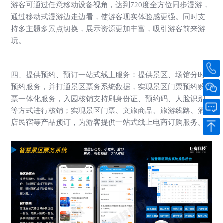
游客可通过任意移动设备视角，达到720度全方位同步漫游，
通过移动式漫游边走边看，使游客现实体验感更强。同时支
持多主题多景点切换，展示资源更加丰富，吸引游客前来游
玩。
四、
提供预约、预订一站式线上服务：提供景区、场馆分时
预约服务，并打通景区票务系统数据，实现景区门票预约购
票一体化服务，入园核销支持刷身份证、预约码、人脸识别
等方式进行核销；实现景区门票、文旅商品、旅游线路、酒
店民宿等产品预订，为游客提供一站式线上电商订购服务。