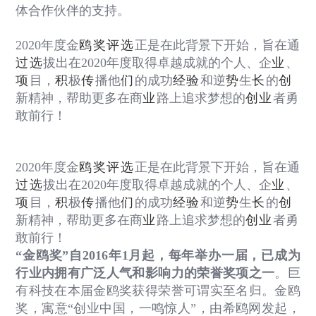
体合作伙伴的支持。
2020
年度金
鸥奖评选
正是在此背景下开始，旨在通
过选
拔出在
2020
年度取得卓越成就的个人、企
业
、
项
目，
积
极
传
播他
们
的成功
经验
和逆
势
生
长
的
创
新精神，帮助更多在商
业
路上追求梦想的
创业
者勇
敢前行！
2020
年度金
鸥奖评选
正是在此背景下开始，旨在通
过选
拔出在
2020
年度取得卓越成就的个人、企
业
、
项
目，
积
极
传
播他
们
的成功
经验
和逆
势
生
长
的
创
新精神，帮助更多在商
业
路上追求梦想的
创业
者勇
敢前行！
“
金鸥奖
”
自
2016
年
1
月起，每年举办一届，已成为
行业内拥有广泛人气和影响力的荣誉奖项之一
。
巨
有科技在本届金鸥奖获得荣誉可谓实至名归。金鸥
奖，寓意
“
创业中国，一鸣惊人
”
，由希鸥网发起，