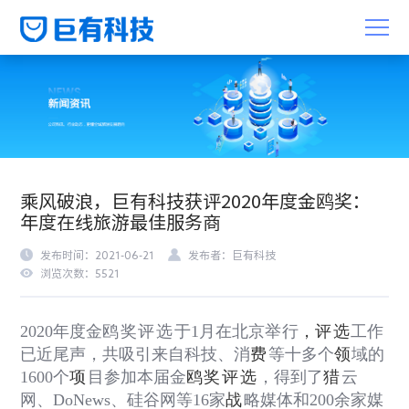
乘风破浪，巨有科技获评2020年度金鸥奖：
年度在线旅游最佳服务商
发布时间：2021-06-21
发布者：巨有科技
浏览次数：5521
2020
年度金
鸥奖评选
于
1
月在北京
举
行
，
评选
工作
已近尾声，共吸引来自科技、消
费
等十多个
领
域的
1600
个
项
目参加本届金
鸥奖评选
，得到了
猎
云
网、
DoNews
、硅谷网等
16
家
战
略媒体和
200
余家媒