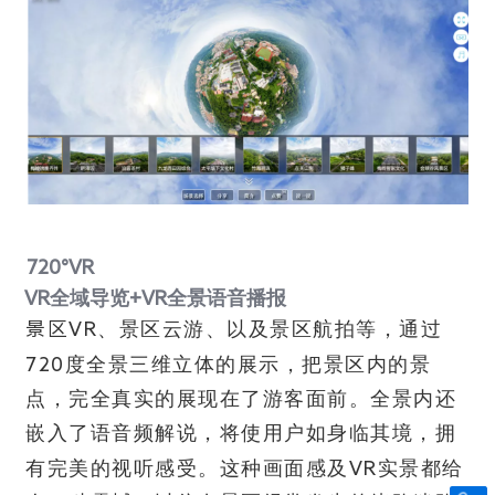
720°VR
VR
全域导览
+VR
全景语音播报
景区
VR
、景区云游、以及景区航拍等，通过
720
度全景三维立体的展示，把景区内的景
点，完全真实的展现在了游客面前。全景内还
嵌入了语音频解说，将使用户如身临其境，拥
有完美的视听感受。这种画面感及
VR
实景都给