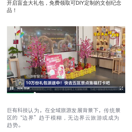
开启盲盒大礼包，免费领取可
DIY
定制的文创纪念
品！
巨有科技
认为
，在全域旅游
发
展背景下，
传统
景
区的
“
边界
”
趋于模糊，无边界云旅游或成为
趋势
。