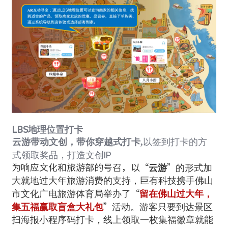
LBS
地理位置打卡
云游带动文创，带你穿越式打卡
,
以签到打卡的方
式领取奖品，打造文创
IP
为响应文化和旅游部的号召，以
“
云游
”
的形式加
大就地过大年旅游消费的支持，巨有科技携手佛山
市文化广电旅游体育局举办了
“
留在佛山过大年，
集五福赢取盲盒大礼包
”
活动。
游客只要到达景区
扫海报小程序码打卡，线上领取一枚集福徽章就能