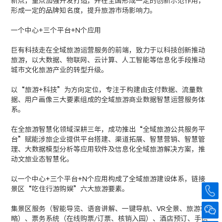
新点，重点加强开发打造，并在全国形成一定的创新示范作用，
形成一定的品牌知名度，提升旅游市场影响力。
一个中心+三个平台+N个应用
巨有科技走在全域旅游运营服务的前端，致力于以科技创新推动
旅游，以大数据、物联网、云计算、人工智能等信息化手段推动
城市文化旅游产业的转型升级。
以“旅游+科技”为方向定位，专注于构建由支付数据、流量数
据、用户画像三大要素组成的全域旅游商业数据智慧运营服务体
系。
在全旅游智慧化领域深耕三年，成功推出“全域旅游公共服务平
台”赋能涉旅企业提供平台搭建、渠道拓展、智慧营销、智慧管
理、大数据模型分析等应用软件及信息化全域旅游解决方案，推
动文旅业态智慧化。
以一个中心+三个平台+N个应用构成了全域旅游建设体系，链接
景区“吃住行游购娱”六大旅游要素。
集景区服务（智能导览、语音讲解、一键导航、VR全景、旅游攻
略）、票务系统（在线购票/订票、核销入园）、酒店预订、手信