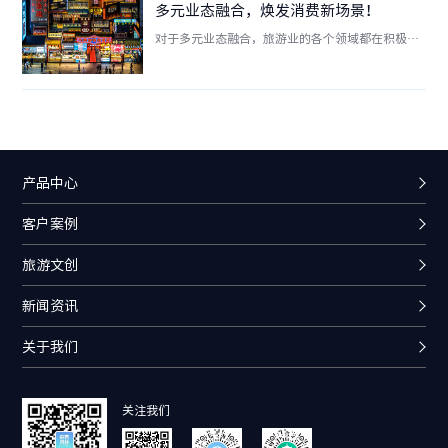
多元业态融合，焕发消费新场景！
与国家重点景区的门票价格相对较低，主要靠游客
对于多元业态融合，旅游业的各个领域都在积极融
二次消费获取利润。甚至许多著名景区放弃门票收
合，不止景区，如同度假酒店、特色小镇、农家
入，选择不收、或象征性地收取门票。
乐、乡村旅游，博物馆等等，在迎来的最终阶段是
跨界融合、数据营销、重新整合的阶段，这是实力
的比拼，更加考验每个涉旅企业的战略规划能力、
持续发展能力、实际执行能力。
产品中心
客户案例
旅游文创
新闻资讯
关于我们
关注我们