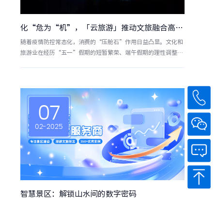
化“危为“机”，「云旅游」推动文旅融合高质量发展！
随着疫情防控常态化，消费的“压舱石”作用日益凸显。文化和
旅游业在经历“五一”假期的短暂繁荣、端午假期的理性调整
后，将进入打磨产品、积累优质内容的重要窗口期，应抓住契
机、创新求变，以高质量的文旅供给激发更强烈、更可持续的消
费需求。确保充足、优质的文旅供给。一是提供精细化的产品供
给。针对性开发一对一、三人团等定制化、精细化旅游产品，更
好适应出游结构变化。二是提升
07
02-2025
智慧景区：解锁山水间的数字密码