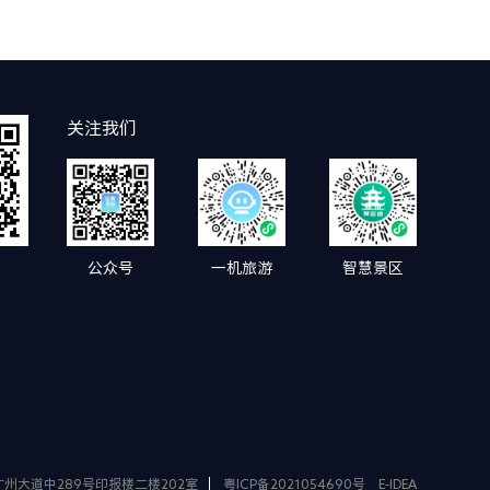
关注我们
公众号
一机旅游
智慧景区
州大道中289号印报楼二楼202室
粤ICP备2021054690号
E-IDEA