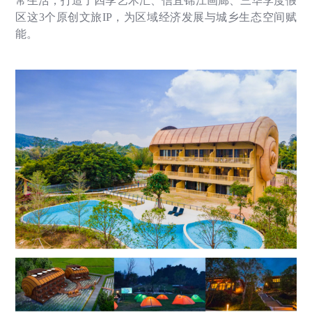
常生活，打造了四季艺术汇、信宜锦江画廊、三华李度假
区这
3
个原创文旅
IP
，为区域经济发展与城乡生态空间赋
能。