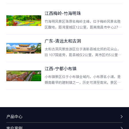
江西梅岭-竹海明珠
竹海明风景区珠原名梅岭主峰，位于梅岭风景名胜
区腹地，距湾里城区12公里，距离南昌市中心27公
里。景区面积6.2平方公里，内有花老脊、试剑峰、
金鸡峰、五老峰、阳峰等十几处山峰，主峰花老脊
广东-清远太和古洞
海拔800多米。这里山连山、坡连坡，遍山翠竹、
太和古洞风景旅游区位于清新县城北郊的花尖山，
满山翠绿，万亩竹林气势磅礴，一望无边。经江西
旧 107国道旁，距县城仅2公里，离市区约5公里，
省旅游景区质量等级评定委员会检查评定，梅岭竹
南距广州市70公里。是清远市五条旅游热线——清
海明珠景区喜获国家4A级旅游景区。
新自然生态旅游热线中的主要景点之一。亦
江西-宁都小布镇
是“2002年度清远市十佳旅游风景区”之一 。
小布镇景区位于小布镇全域内，小布原名小浦，是
赣南最早的建制镇之一，历史可溯至南宋。景区位
于赣州市宁都县西北部，面积152.6平方公里，昌
宁、广吉、兴赣三条高速穿境而过，交通便捷，距
县城60公里、赣州145公里、南昌245公里。
是“国家级4A景区”、“国家卫生镇”、“全国特
色小镇”、“全国无障碍环境示范镇”。是“江西
产品中心
省十大休闲旅游小镇”、江西省第五届“文明村。
客户案例