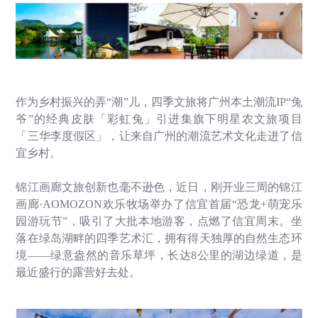
作为乡村振兴的弄
“
潮
”
儿，四季文旅将广州本土潮流
IP“
兔
爷
”
的经典皮肤「彩虹兔」引进集旗下明星农文旅项目
「三华李度假区」，让来自广州的潮流艺术文化走进了信
宜乡村。
锦江画廊文旅创新也毫不逊色，近日，刚开业三周的锦江
画廊
·AOMOZON
欢乐牧场举办了信宜首届
“
恐龙
+
萌宠乐
园游玩节
”
，吸引了大批本地游客，点燃了信宜周末。
坐
落在绿岛湖畔的四季艺术汇，拥有得天独厚的自然生态环
境
——
绿意盎然的音乐草坪，长达
8
公里的湖边绿道，是
最近盛行的露营好去处。