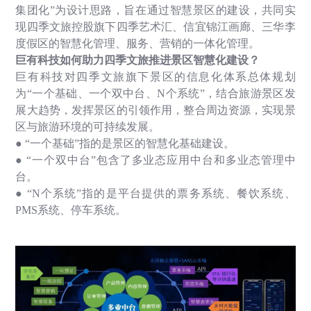
集团化
”
为设计思路，旨在通过智慧景区的建设，共同实
现四季文旅控股旗下四季艺术汇、信宜锦江画廊、三华李
度假区的智慧化管理、服务、营销的一体化管理。
巨有科技如何助力四季文旅推进景区智慧化建设？
巨有科技对四季文旅旗下景区的信息化体系总体规划
为
“
一个基础、一个双中台、
N
个系统
”
，结合旅游景区发
展大趋势，发挥景区的引领作用，整合周边资源，实现景
区与旅游环境的可持续发展。
● “
一个基础
”
指的是景区的智慧化基础建设。
● “
一个双中台
”
包含了多业态应用中台和多业态管理中
台。
● “N
个系统
”
指的是平台提供的票务系统、餐饮系统、
PMS
系统、停车系统。