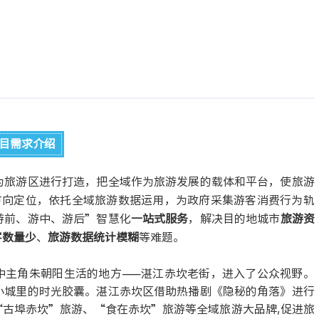
目需求介绍
为旅游区进行打造，把全域作为旅游发展的载体和平台，使旅游
方向定位，依托全域旅游数据运用，为政府采集游客消费行为轨
游前、游中、游后”智慧化
一站式服务
，解决目的地城市
旅游资
客数量少
、
旅游数据统计模
糊
等难题。
剧中主角朱朝阳生活的地方——湛江赤坎老街，进入了公众视野。
小城里的时光胶囊。湛江赤坎区借助热播剧《隐秘的角落》进行
古埠赤坎”旅游、“食在赤坎”旅游等全域旅游大品牌,促进旅