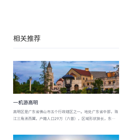
相关推荐
一机游高明
高明区是广东省佛山市五个行政辖区之一。地处广东省中部，珠
江三角洲西翼，户籍人口29万（六普），区域形状狭长，东西
最长处达55公里，南北相距42公里，地势自西南向东北倾斜，
东北最宽处42公里，大部分地区属冲积平原区，东北隔西江与
南海区、三水区相望，南与鹤山市相邻，西南与云浮市新兴县相